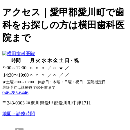
アクセス｜愛甲郡愛川町で歯
科をお探しの方は横田歯科医
院まで
時間
月
火
水
木
金
土
日・祝
9:00～12:00
○
○
○
／
○
／
★
14:30〜19:00
○
○
○
／
○
／
／
★土曜9:00～13:00 休診日：木曜・日曜・祝日・医院指定日
最終予約は診療終了60分前まで
046-285-6446
〒243-0303 神奈川県愛甲郡愛川町中津1711
地図・診療時間