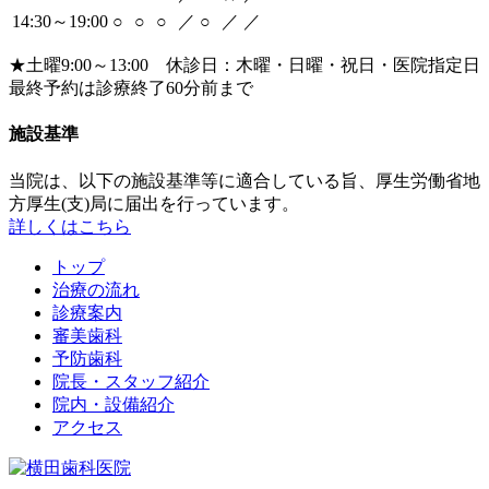
14:30～19:00
○
○
○
／
○
／
／
★土曜9:00～13:00 休診日：木曜・日曜・祝日・医院指定日
最終予約は診療終了60分前まで
施設基準
当院は、以下の施設基準等に適合している旨、厚生労働省地
方厚生(支)局に届出を行っています。
詳しくはこちら
トップ
治療の流れ
診療案内
審美歯科
予防歯科
院長・スタッフ紹介
院内・設備紹介
アクセス