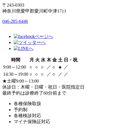
〒243-0303
神奈川県愛甲郡愛川町中津1711
046-285-6446
時間
月
火
水
木
金
土
日・祝
9:00～12:00
○
○
○
／
○
／
★
14:30～19:00
○
○
○
／
○
／
／
★土曜9:00～13:00
休診日：木曜・日曜・祝日・医院指定日
最終予約は診療終了60分前まで
各種保険取扱
予約制
各種検診対応
マイナ保険証対応