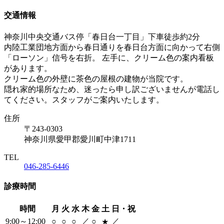
交通情報
神奈川中央交通バス停「春日台一丁目」下車徒歩約2分
内陸工業団地方面から春日通りを春日台方面に向かって右側
「ローソン」
信号を右折。 左手に、クリーム色の案内看板
があります。
クリーム色の外壁に茶色の屋根の建物が当院です。
隠れ家的場所なため、迷ったら申し訳ございませんが電話し
てください。スタッフがご案内いたします。
住所
〒243-0303
神奈川県愛甲郡愛川町中津1711
TEL
046-285-6446
診療時間
時間
月
火
水
木
金
土
日・祝
9:00～12:00
○
○
○
／
○
／
★